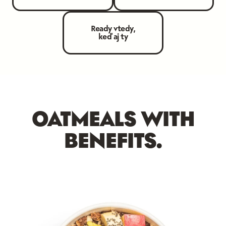
Ready vtedy,
keď aj ty
OATMEALS WITH
BENEFITS.