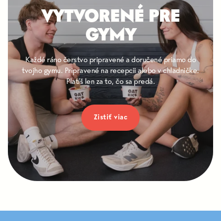
VYTVORENÉ PRE
GYMY
Každé ráno čerstvo pripravené a doručené priamo do
tvojho gymu. Pripravené na recepcii alebo v chladničke.
Platíš len za to, čo sa predá.
Zistiť viac